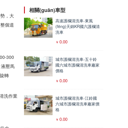
相關(guān)車型
)勢，大
高速護欄清洗車-東風
的整個道
(fēng)天錦KR國六護欄清
洗車
0.00
-300
城市護欄清洗車-五十鈴
國六城市護欄清洗車廠家
，液壓馬
價格
速旋轉
0.00
動清洗作業
城市護欄清洗車-江鈴國
六城市護欄清洗車廠家價
格
0.00