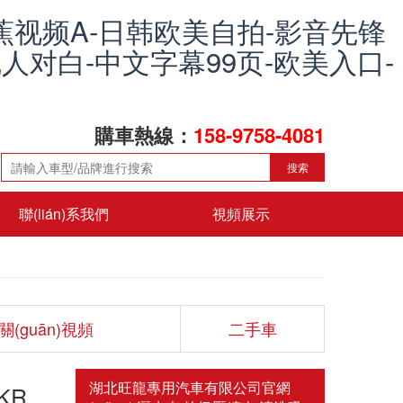
蕉视频A-日韩欧美自拍-影音先锋
人对白-中文字幕99页-欧美入口-
購車熱線：
158-9758-4081
搜索
聯(lián)系我們
視頻展示
關(guān)視頻
二手車
湖北旺龍專用汽車有限公司官網
KR