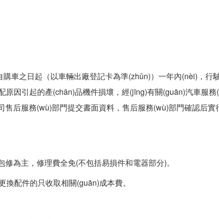
之日起（以車輛出廠登記卡為準(zhǔn)）一年內(nèi)，行
配原因引起的產(chǎn)品機件損壞，經(jīng)有關(guān)汽車服務
我公司售后服務(wù)部門提交書面資料，售后服務(wù)部門確認后
hì)量以包修為主，修理費全免(不包括易損件和電器部分)。
需更換配件的只收取相關(guān)成本費。