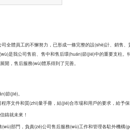
過公司全體員工的不懈努力，已形成一條完整的設(shè)計、銷售、質(
務(wù)是我公司售前、售中和售后環(huán)節(jié)中的重要支柱
展開，售后服務(wù)體系得到了完善。
節(jié)。
程序文件和質(zhì)量手冊，結(jié)合市場和用戶的要求，給予
，誠信鑄就未來！
務(wù)部門，負責(zé)公司售后服務(wù)工作和管理各駐外機構(g