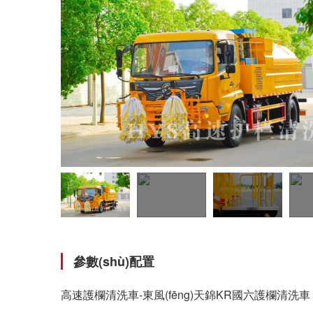
參數(shù)配置
高速護欄清洗車-東風(fēng)天錦KR國六護欄清洗車