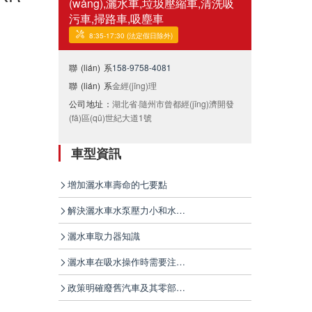
(wǎng),灑水車,垃圾壓縮車,清洗吸
污車,掃路車,吸塵車
8:35-17:30 (法定假日除外)
聯(lián)系
158-9758-4081
電話：
聯(lián)系
金經(jīng)理
人：
公司地址：
湖北省·隨州市曾都經(jīng)濟開發
(fā)區(qū)世紀大道1號
車型資訊
增加灑水車壽命的七要點
解決灑水車水泵壓力小和水泵漏水的問題
灑水車取力器知識
灑水車在吸水操作時需要注意的問題
政策明確廢舊汽車及其零部件進口限制條件