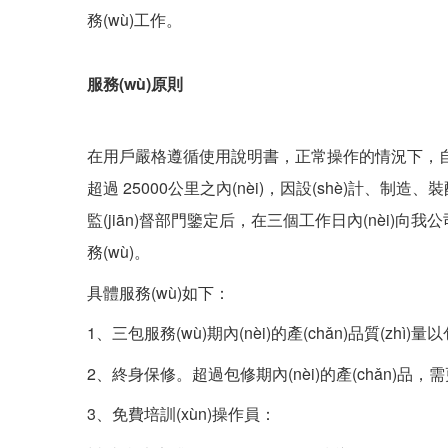
務(wù)工作。
服務(wù)原則
在用戶嚴格遵循使用說明書，正常操作的情況下，自購車
超過 25000公里之內(nèi)，因設(shè)計、制造、裝
監(jiān)督部門鑒定后，在三個工作日內(nèi)向
務(wù)。
具體服務(wù)如下：
1、三包服務(wù)期內(nèi)的產(chǎn)品質(z
2、終身保修。超過包修期內(nèi)的產(chǎn)品，
3、免費培訓(xùn)操作員：