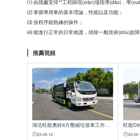
⑴ 由我廠安排**工程師現(xiàn)場指導(dǎo)，學(x
⑵ 掌握專用車的基本理論，性能以及功能；
⑶ 按程序能熟練的操作；
⑷ 能進行正常的日常維護，排除一般技術(shù)故
推薦視頻
湖北旺龍奧鈴6方壓縮垃圾車工作展示視頻
旺龍D
23-05-12
23-05-