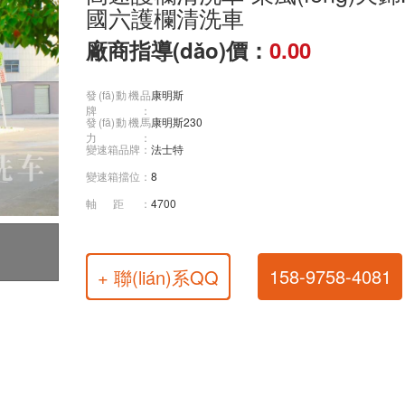
國六護欄清洗車
廠商指導(dǎo)價：
0.00
發(fā)動機品
康明斯
牌：
發(fā)動機馬
康明斯230
力：
變速箱品牌：
法士特
變速箱擋位：
8
軸距：
4700
158-9758-4081
+ 聯(lián)系QQ