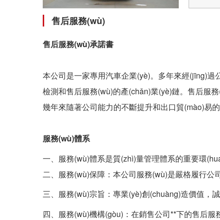
售后服務(wù)
售后服務(wù)承諾書
本公司是一家專用汽車企業(yè)。多年來經(jīng)
檢測和售后服務(wù)的產(chǎn)業(yè)鏈。售后服
幾年來隨著公司能力的不斷提升和出口貿(mào)易的
服務(wù)體系
一、服務(wù)體系是質(zhì)量管理體系的重要環(huán)
二、服務(wù)保障：本公司服務(wù)是嚴格履行公司
三、服務(wù)宗旨：專業(yè)創(chuàng)造價值
四、服務(wù)機構(gòu)：在銷售公司**下的售后服