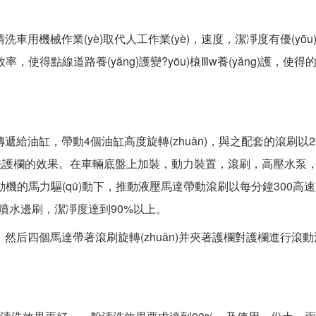
用機械作業(yè)取代人工作業(yè)，速度，潔凈度有優(yōu
率，使得點線道路養(yǎng)護變?yōu)榱Ⅲw養(yǎng)護，使得
油缸，帶動4個油缸高度旋轉(zhuǎn)，與之配套的滾刷以200
而達到清洗護欄的效果。在車輛底盤上加裝，動力裝置，滾刷，高壓水泵
ā)動機的馬力驅(qū)動下，推動液壓馬達帶動滾刷以每分鐘300高
邊噴水邊刷，潔凈度達到90%以上。
后四個馬達帶著滾刷旋轉(zhuǎn)并夾著護欄對護欄進行滾