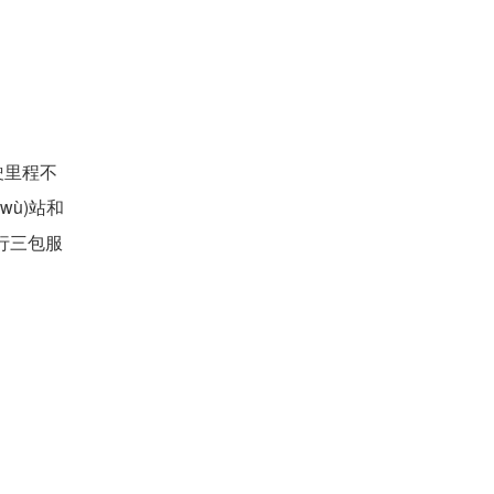
駛里程不
(wù)站和
實行三包服