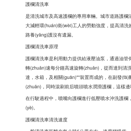
護欄清洗車
是清洗城市及高速護欄的專用車輛。城市道路護欄清洗車
大減輕環(huán)衛(wèi)工人的勞動強度，提高清洗效
路養(yǎng)護沒有遺漏。
護欄清洗車原理
護欄清洗車是利用動力提供給液壓油泵，通過油管傳遞給
轉(zhuǎn)速每分鐘高速旋轉(zhuǎn)，從
達，水箱，及相關(guān)**裝置而成的，在副發(f
(zhuǎn)，同時滾刷前后噴頭噴水潤滑護欄，這樣
在行駛過程中，噴嘴向護欄進行低壓噴水沖洗護欄，然
(yè)。
護欄清洗車清洗速度