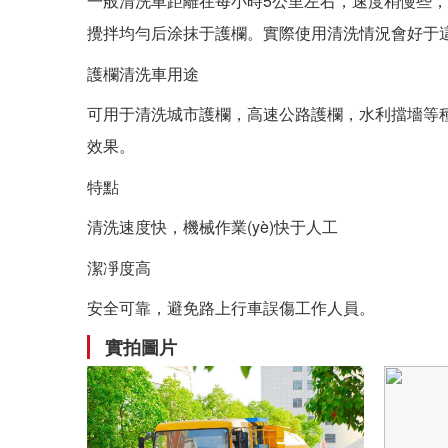
一般清洗車距離在每小時5公里左右，速度稍慢些，
攪拌均勻后涂抹于護欄。實際使用清洗情況會好于
護欄清洗車用途
可用于清洗城市護欄，高速公路護欄，水利擋墻等種市政
效果。
特點
清洗速度快，機械作業(yè)快于人工
潔凈度高
安全可靠，避免路上行車誤傷工作人員。
實拍圖片