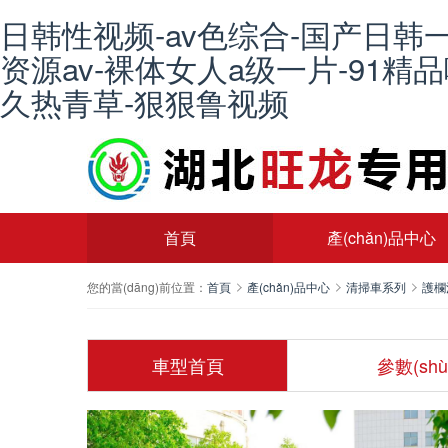
日韩性视频-av色综合-国产日韩
资源av-裸体女人a级一片-91精
久热青草-狠狠鲁视频
首頁
產(chǎn)品中心
您的當(dāng)前位置：
首頁
產(chǎn)品中心
清掃車系列
護欄
車型首頁
參數(sh