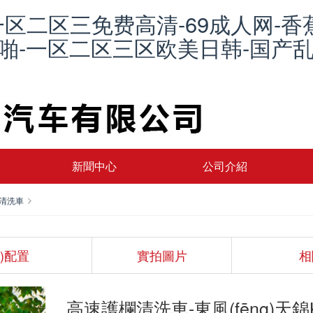
一区二区三免费高清-69成人网-香
品啪-一区二区三区欧美日韩-国产乱
新聞中心
公司介紹
清洗車
ù)配置
實拍圖片
相
高速護欄清洗車-東風(fēng)天錦