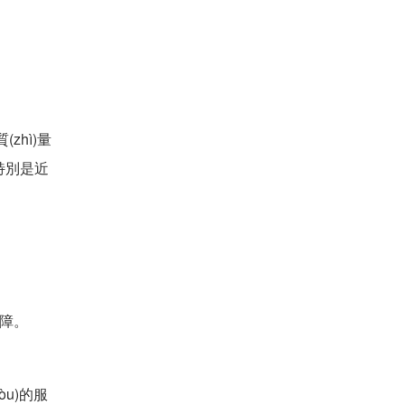
zhì)量
。特別是近
保障。
òu)的服