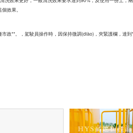
清洗效果更好，一般清洗效果要求達到90%，及使用一份土，
這個效果。
**。，駕駛員操作時，因保持微調(diào)，夾緊護欄，達到*