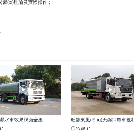
ué)習(xí)理論及實際操作；
障。
9灑水車效果視頻全集
旺龍東風(fēng)天錦抑塵車視
12
23-05-12