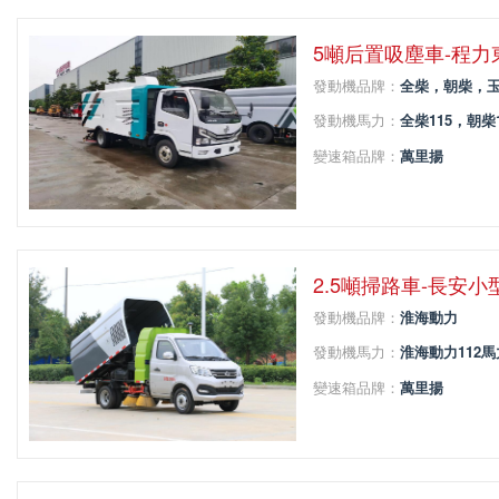
5噸后置吸塵車-程
發動機品牌：
全柴，朝柴，
發動機馬力：
全柴115，朝柴1
變速箱品牌：
萬里揚
變速箱擋位：
5
軸距：
3308
2.5噸掃路車-長安
發動機品牌：
淮海動力
發動機馬力：
淮海動力112馬
變速箱品牌：
萬里揚
變速箱擋位：
5
軸距：
2990