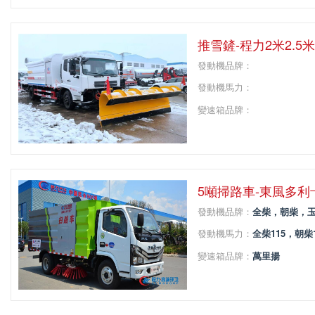
軸距：
2990
推雪鏟-程力2米2.5
發動機品牌：
發動機馬力：
變速箱品牌：
變速箱擋位：
軸距：
5噸掃路車-東風多
發動機品牌：
全柴，朝柴，
發動機馬力：
全柴115，朝柴
變速箱品牌：
萬里揚
變速箱擋位：
5
軸距：
3308