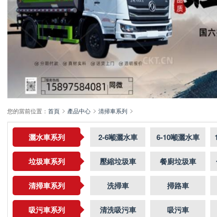
您的當前位置：
首頁
產品中心
清掃車系列
灑水車系列
2-6噸灑水車
6-10噸灑水車
垃圾車系列
壓縮垃圾車
餐廚垃圾車
清掃車系列
洗掃車
掃路車
吸污車系列
清洗吸污車
吸污車