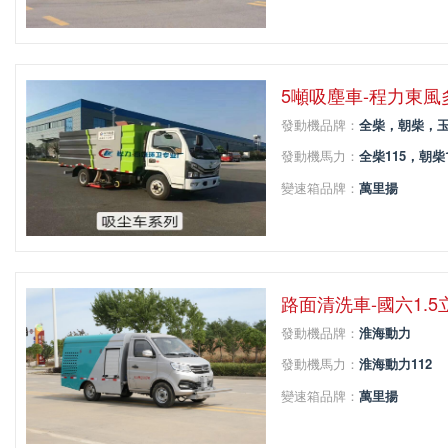
變速箱擋位：
5
軸距：
3308
5噸吸塵車-程力東
發動機品牌：
全柴，朝柴，
發動機馬力：
全柴115，
變速箱品牌：
萬里揚
變速箱擋位：
5
軸距：
3308
路面清洗車-國六1.
發動機品牌：
淮海動力
發動機馬力：
淮海動力112
變速箱品牌：
萬里揚
變速箱擋位：
5