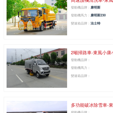
發動機品牌：
康明斯
發動機馬力：
康明斯230
變速箱品牌：
法士特
變速箱擋位：
8
軸距：
4700
2噸掃路車-東風小
發動機品牌：
發動機馬力：
變速箱品牌：
變速箱擋位：
軸距：
多功能破冰除雪車-
發動機品牌：