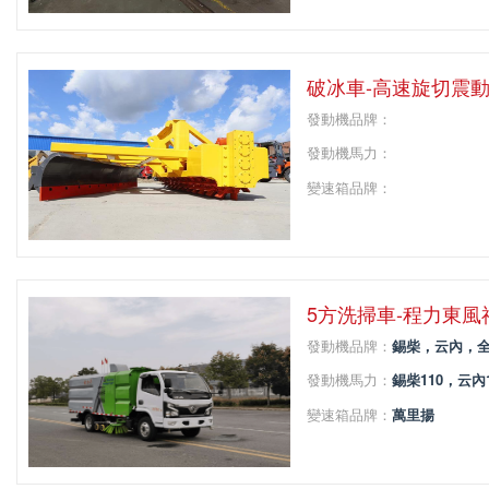
軸距：
破冰車-高速旋切震
發動機品牌：
發動機馬力：
變速箱品牌：
變速箱擋位：
軸距：
5方洗掃車-程力東
發動機品牌：
錫柴，云內
發動機馬力：
錫柴110，云內126
變速箱品牌：
萬里揚
變速箱擋位：
5
軸距：
3308