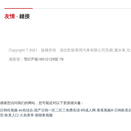
友情
· 鏈接
網站首頁
產品中心
Copyright ? 2021 . 版權所有 湖北旺龍專用汽車有限公司官網,灑水
備案號：
鄂ICP備18012129號-78
感谢您访问我们的网站，您可能还对以下资源感兴趣：
日韩性视频-av色综合-国产日韩一区二区三免费高清-69成人网-香蕉视频A-日韩欧美自
页-欧美入口-久热青草-狠狠鲁视频