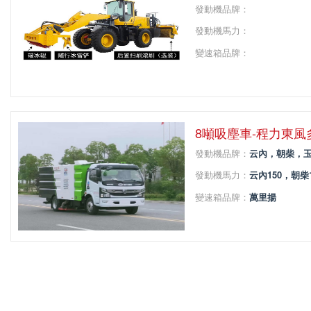
發動機品牌：
發動機馬力：
變速箱品牌：
變速箱擋位：
軸距：
8噸吸塵車-程力東
發動機品牌：
云內，朝柴
發動機馬力：
云內150，
變速箱品牌：
萬里揚
變速箱擋位：
6
軸距：
3800