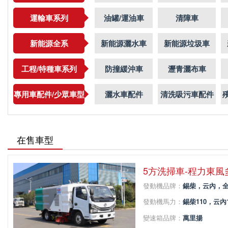
運輸車系列
油罐/運油車
清障車
新能源全系
新能源灑水車
新能源垃圾車
工程/特種車系列
防撞緩沖車
瀝青灑布車
專用車配件/少眾車型
灑水車配件
清洗吸污車配件
在售車型
5方洗掃車-程力東
發動機品牌：
錫柴，云內，全
發動機馬力：
錫柴110，云內12
變速箱品牌：
萬里揚