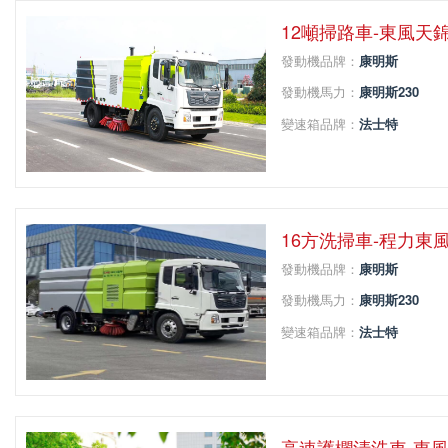
12噸掃路車-東風天
發動機品牌：
康明斯
發動機馬力：
康明斯230
變速箱品牌：
法士特
變速箱擋位：
8
軸距：
4700
16方洗掃車-程力東
發動機品牌：
康明斯
發動機馬力：
康明斯230
變速箱品牌：
法士特
變速箱擋位：
8
軸距：
5000
高速護欄清洗車-東