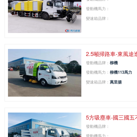
發動機馬力：
變速箱品牌：
變速箱擋位：
軸距：
2.5噸掃路車-東風
發動機品牌：
柳機
發動機馬力：
柳機113馬力
變速箱品牌：
萬里揚
變速箱擋位：
5
軸距：
2600，2800
5方吸塵車-國三國
發動機品牌：
發動機馬力：