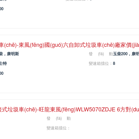
力：
00
chē)-東風(fēng)國(guó)六自卸式垃圾車(chē)廠家價(jià
柴，康明斯
發(fā)動
玉柴200，康明
(dòng)機(jī)馬
士特
變速箱擋位：
8
力：
00
接式垃圾車(chē)-旺龍東風(fēng)WLW5070ZDJE 6方對(d
發(fā)動
(dòng)機(jī)馬
變速箱擋位：
力：