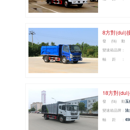
8方對(duì
發(fā)動
(dòng)機(jī)品
變速箱品牌：
牌：
軸距：
18方對(du
發(fā)動
玉
(dòng)機(jī)品
變速箱品牌：
法
牌：
軸距：
45