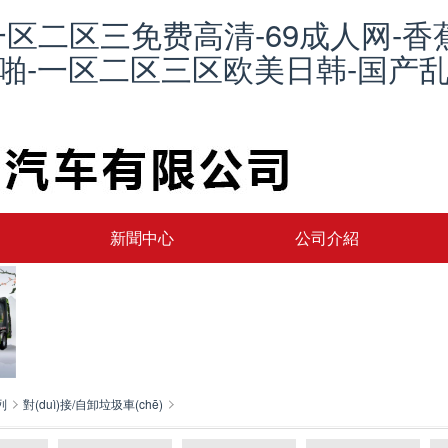
一区二区三免费高清-69成人网-香
品啪-一区二区三区欧美日韩-国产乱
新聞中心
公司介紹
列
對(duì)接/自卸垃圾車(chē)