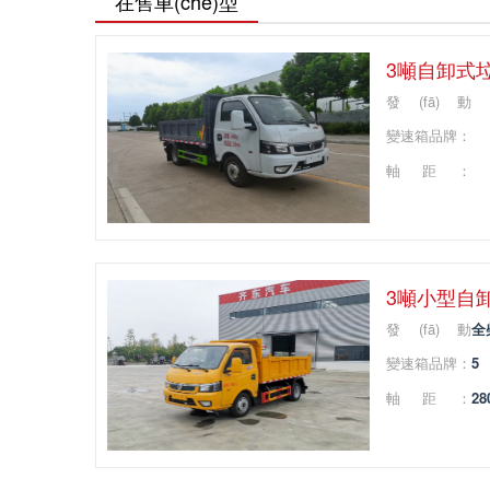
在售車(chē)型
3噸自卸式垃圾
發(fā)動
(dòng)機(jī)品
變速箱品牌：
牌：
軸距：
3噸小型自卸式
發(fā)動
全
(dòng)機(jī)品
變速箱品牌：
5
牌：
軸距：
28