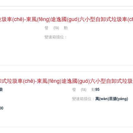
車(chē)-東風(fēng)途逸國(guó)六小型自卸式垃圾車(c
發(fā)動
(dòng)機(jī)馬
變速箱擋位：
力：
垃圾車(chē)-東風(fēng)途逸國(guó)六小型自卸式垃圾
柴
發(fā)動
95
(dòng)機(jī)馬
變速箱擋位：
萬(wàn)里揚(yáng)
力：
00