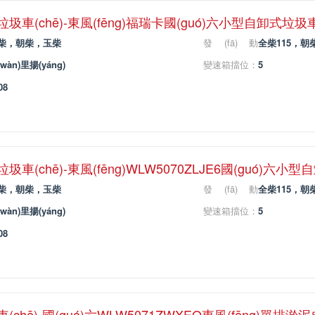
車(chē)-東風(fēng)福瑞卡國(guó)六小型自卸式垃圾車
柴，朝柴，玉柴
發(fā)動
全柴115，朝柴
(dòng)機(jī)馬
wàn)里揚(yáng)
變速箱擋位：
5
力：
08
車(chē)-東風(fēng)WLW5070ZLJE6國(guó)六小
柴，朝柴，玉柴
發(fā)動
全柴115，朝柴
(dòng)機(jī)馬
wàn)里揚(yáng)
變速箱擋位：
5
力：
08
chē)-國(guó)六WLW5071ZWXEQ東風(fēng)單排淤