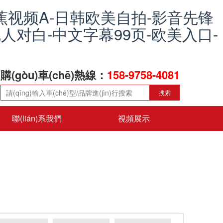
蕉视频A-日韩欧美自拍-影音先锋
人对白-中文字幕99页-欧美入口-
購(gòu)車(chē)熱線：
158-9758-4081
搜索
聯(lián)系我們
視頻展示