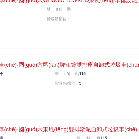
發(fā)動
(dòng)機(jī)馬
變速箱擋位：
力：
chē)-國(guó)六藍(lán)牌江鈴雙排座自卸式垃圾車(chē
鈴
發(fā)動
115
(dòng)機(jī)馬
變速箱擋位：
5
力：
chē)-國(guó)六東風(fēng)雙排淤泥自卸式垃圾車(chē)
柴
發(fā)動
115