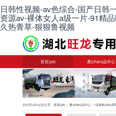
日韩性视频-av色综合-国产日韩
资源av-裸体女人a级一片-91精
久热青草-狠狠鲁视频
首頁(yè)
產(chǎn)品中心
您的當(dāng)前位置：
首頁(yè)
產(chǎn)品中心
垃圾車(chē)系