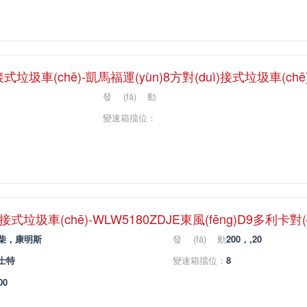
)接式垃圾車(chē)-凱馬福運(yùn)8方對(duì)接式垃圾車(chē
發(fā)動
(dòng)機(jī)馬
變速箱擋位：
力：
ì)接式垃圾車(chē)-WLW5180ZDJE東風(fēng)D9多利卡
柴，康明斯
發(fā)動
200，,20
(dòng)機(jī)馬
士特
變速箱擋位：
8
力：
00