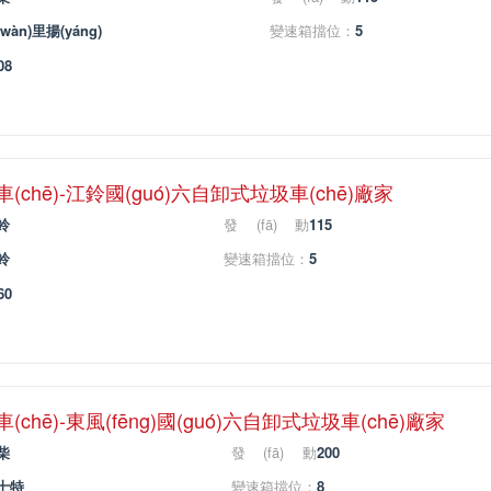
(dòng)機(jī)馬
wàn)里揚(yáng)
變速箱擋位：
5
力：
08
chē)-江鈴國(guó)六自卸式垃圾車(chē)廠家
鈴
發(fā)動
115
(dòng)機(jī)馬
鈴
變速箱擋位：
5
力：
60
chē)-東風(fēng)國(guó)六自卸式垃圾車(chē)廠家
柴
發(fā)動
200
(dòng)機(jī)馬
士特
變速箱擋位：
8