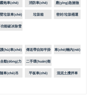
霧炮車(chē)
消防車(chē)
應(yīng)急搶險
(xiǎn)救援車
臂垃圾車(chē)
垃圾箱
密封/垃圾桶運
(chē)
(yùn)輸車(chē)
多功能破冰除雪
車(chē)
護(hù)車(chē)
傳送帶自卸半掛
車(chē)輛內(nèi)
飾圖片
合動(dòng)力
二手環(huán)衛
車(chē)型
(wèi)車(chē)
隨車(chē)吊
平板車(chē)
混泥土攪拌車
(chē)