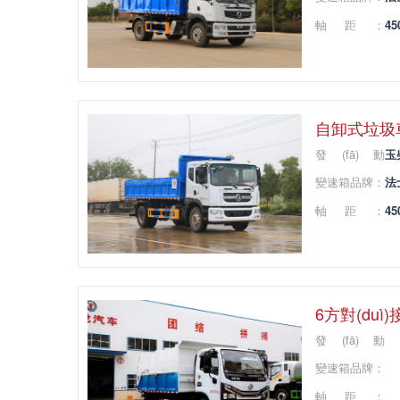
牌：
軸距：
45
自卸式垃圾車(
發(fā)動
玉
(dòng)機(jī)品
變速箱品牌：
法
牌：
軸距：
45
6方對(duì)
發(fā)動
(dòng)機(jī)品
變速箱品牌：
牌：
軸距：