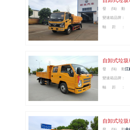
發(fā)動
(dòng)機(jī)品
變速箱品牌：
牌：
軸距：
自卸式垃圾車(
發(fā)動
江
(dòng)機(jī)品
變速箱品牌：
牌：
軸距：
自卸式垃圾車(
發(fā)動
全