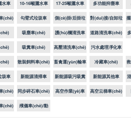
噸灑水車
10-16噸灑水車
17-25噸灑水車
多功能抑塵車
ē)
(chē)
(chē)
(chē)
(chē)
勾臂式垃圾車
側(cè)掛/后掛垃
對(duì)接/自卸垃
擺
(chē)
圾車(chē)
圾車(chē)
chē)
吸塵車(chē)
護(hù)欄清洗車
道路清洗車(chē)
(chē)
chē)
吸糞車(chē)
高壓清洗車(chē)
污水處理凈化車
(chē)
chē)
散裝飼料車(chē)
畜禽運(yùn)輸車
冷藏車(chē)
救
(chē)
垃圾車
新能源清掃車
新能源吸污吸糞
新能源其他車
混
ē)
(chē)
(chē)型
(chē)
同步碎石車(chē)
高空作業(yè)車
高空云梯車(chē)
(chē)
(chē)
殯儀車(chē)/動
件
(dòng)物焚燒車
(chē)