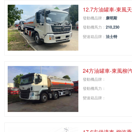
12.7方油罐車-東風
發動機品牌：
康明斯
發動機馬力：
210,230
變速箱品牌：
法士特
變速箱擋位：
8
軸距：
4700
24方油罐車-東風柳
發動機品牌：
發動機馬力：
變速箱品牌：
變速箱擋位：
軸距：
17.6方供液車-柳汽