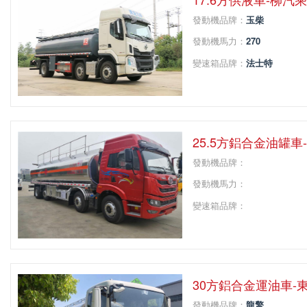
發動機品牌：
玉柴
發動機馬力：
270
變速箱品牌：
法士特
變速箱擋位：
8
軸距：
2050+4050
25.5方鋁合金油罐
發動機品牌：
發動機馬力：
變速箱品牌：
變速箱擋位：
軸距：
30方鋁合金運油車-
發動機品牌：
龍擎