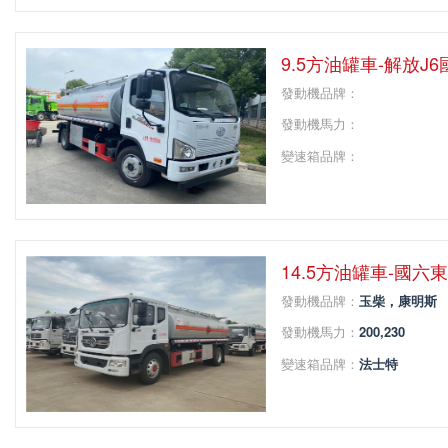
軸距：
9.5方油罐車-解放J6
發動機品牌：
發動機馬力：
變速箱品牌：
變速箱擋位：
軸距：
14.5方油罐車-國六
發動機品牌：
玉柴，康明斯
發動機馬力：
200,230
變速箱品牌：
法士特
變速箱擋位：
8
軸距：
4500