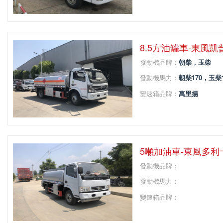
變速箱擋位：
5
軸距：
3308
8.5方油罐車-東風凱
發動機品牌：
朝柴，玉柴
發動機馬力：
朝柴170，玉柴1
變速箱品牌：
萬里揚
變速箱擋位：
6
軸距：
3800
5噸加油車-東風多
發動機品牌：
發動機馬力：
變速箱品牌：
變速箱擋位：