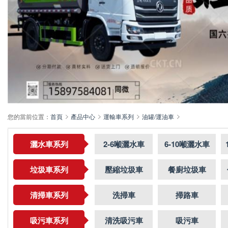
您的當前位置：
首頁
產品中心
運輸車系列
油罐/運油車
灑水車系列
2-6噸灑水車
6-10噸灑水車
垃圾車系列
壓縮垃圾車
餐廚垃圾車
清掃車系列
洗掃車
掃路車
吸污車系列
清洗吸污車
吸污車