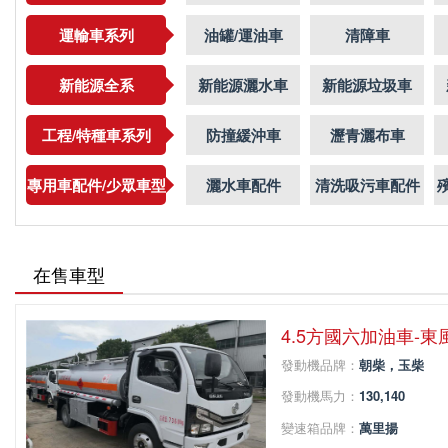
運輸車系列
油罐/運油車
清障車
新能源全系
新能源灑水車
新能源垃圾車
工程/特種車系列
防撞緩沖車
瀝青灑布車
專用車配件/少眾車型
灑水車配件
清洗吸污車配件
在售車型
4.5方國六加油車-東
發動機品牌：
朝柴，玉柴
發動機馬力：
130,140
變速箱品牌：
萬里揚