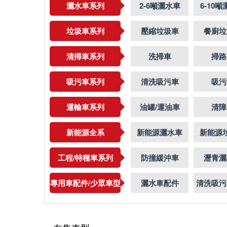
灑水車系列
2-6噸灑水車
6-10
垃圾車系列
壓縮垃圾車
餐廚垃
清掃車系列
洗掃車
掃路
吸污車系列
清洗吸污車
吸污
運輸車系列
油罐/運油車
清障
新能源全系
新能源灑水車
新能源
工程/特種車系列
防撞緩沖車
瀝青灑
專用車配件/少眾車型
灑水車配件
清洗吸污