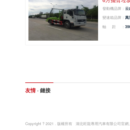
發動機品牌：
云
變速箱品牌：
萬
軸距：
39
友情
· 鏈接
網站首頁
產品中心
Copyright ? 2021 . 版權所有 湖北旺龍專用汽車有限公