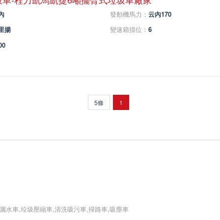
內
發動機馬力：
云內170
里揚
變速箱擋位：
6
00
5條
1
新聞中心
公司介紹
司官網,灑水車,垃圾壓縮車,清洗吸污車,掃路車,吸塵車