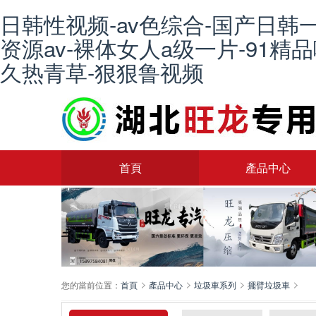
日韩性视频-av色综合-国产日韩
资源av-裸体女人a级一片-91精
久热青草-狠狠鲁视频
首頁
產品中心
您的當前位置：
首頁
產品中心
垃圾車系列
擺臂垃圾車