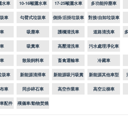
噸灑水車
10-16噸灑水車
17-25噸灑水車
多功能抑塵車
圾車
勾臂式垃圾車
側掛/后掛垃圾車
對接/自卸垃圾車
車
吸塵車
護欄清洗車
道路清洗車
車
吸糞車
高壓清洗車
污水處理凈化車
車
散裝飼料車
畜禽運輸車
冷藏車
垃圾車
新能源清掃車
新能源吸污吸糞
新能源其他車型
布車
同步碎石車
高空作業車
高空云梯車
車配件
殯儀車/動物焚燒
車