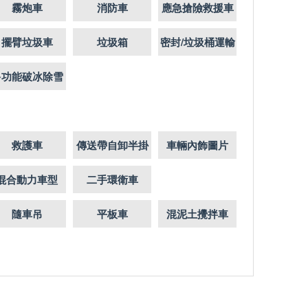
霧炮車
消防車
應急搶險救援車
擺臂垃圾車
垃圾箱
密封/垃圾桶運輸
車
多功能破冰除雪
車
救護車
傳送帶自卸半掛
車輛內飾圖片
混合動力車型
二手環衛車
隨車吊
平板車
混泥土攪拌車