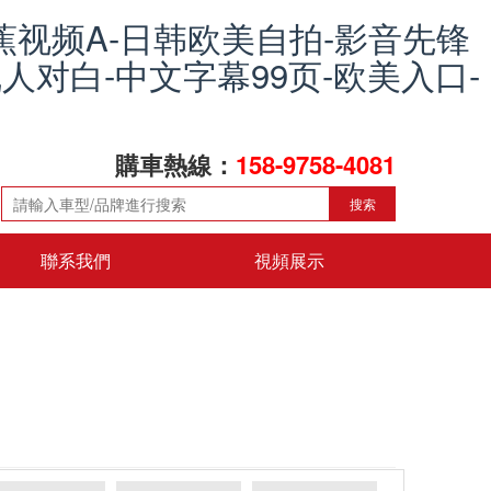
蕉视频A-日韩欧美自拍-影音先锋
人对白-中文字幕99页-欧美入口-
購車熱線：
158-9758-4081
搜索
聯系我們
視頻展示