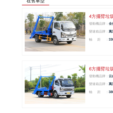
在售車型
4方擺臂垃
發動機品牌：
全
變速箱品牌：
萬
軸距：
33
6方擺臂垃
發動機品牌：
云
變速箱品牌：
萬
軸距：
38