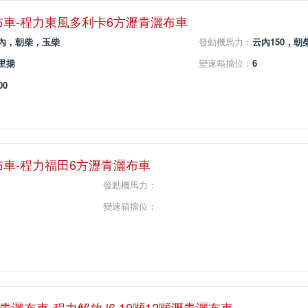
布車-程力東風多利卡6方瀝青灑布車
內，朝柴，玉柴
發動機馬力：
云內150，朝柴
里揚
變速箱擋位：
6
00
布車-程力福田6方瀝青灑布車
發動機馬力：
變速箱擋位：
瀝青灑布車-程力解放J6 10噸12噸瀝青灑布車