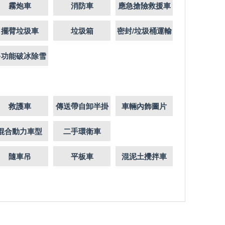
霧炮車
消防車
應急搶險救援車
擺臂垃圾車
垃圾箱
密封/垃圾桶運輸
車
多功能破冰除雪
車
救護車
傳送帶自卸半掛
車輛內飾圖片
混合動力車型
二手環衛車
隨車吊
平板車
混泥土攪拌車