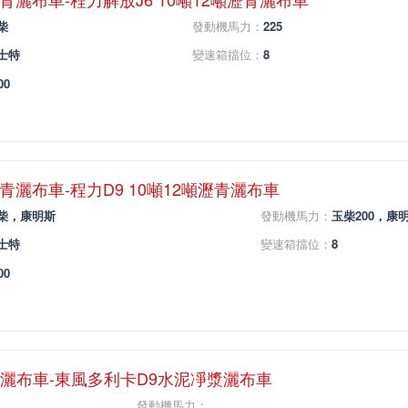
柴
發動機馬力：
225
士特
變速箱擋位：
8
00
瀝青灑布車-程力D9 10噸12噸瀝青灑布車
柴，康明斯
發動機馬力：
玉柴200，康明
士特
變速箱擋位：
8
00
漿灑布車-東風多利卡D9水泥凈漿灑布車
發動機馬力：