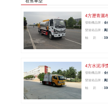
在售車型
4方瀝青灑
發動機品牌：
全
變速箱品牌：
萬
軸距：
33
4方水泥凈
發動機品牌：
全
變速箱品牌：
萬
軸距：
33