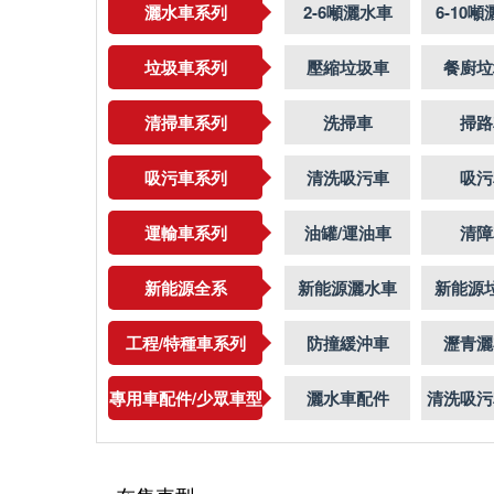
灑水車系列
2-6噸灑水車
6-10
垃圾車系列
壓縮垃圾車
餐廚垃
清掃車系列
洗掃車
掃路
吸污車系列
清洗吸污車
吸污
運輸車系列
油罐/運油車
清障
新能源全系
新能源灑水車
新能源
工程/特種車系列
防撞緩沖車
瀝青灑
專用車配件/少眾車型
灑水車配件
清洗吸污