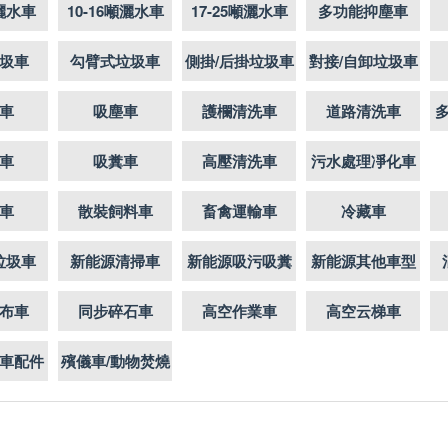
噸灑水車
10-16噸灑水車
17-25噸灑水車
多功能抑塵車
圾車
勾臂式垃圾車
側掛/后掛垃圾車
對接/自卸垃圾車
車
吸塵車
護欄清洗車
道路清洗車
車
吸糞車
高壓清洗車
污水處理凈化車
車
散裝飼料車
畜禽運輸車
冷藏車
垃圾車
新能源清掃車
新能源吸污吸糞
新能源其他車型
布車
同步碎石車
高空作業車
高空云梯車
車配件
殯儀車/動物焚燒
車