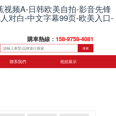
蕉视频A-日韩欧美自拍-影音先锋
人对白-中文字幕99页-欧美入口-
購車熱線：
158-9758-4081
搜索
聯系我們
視頻展示