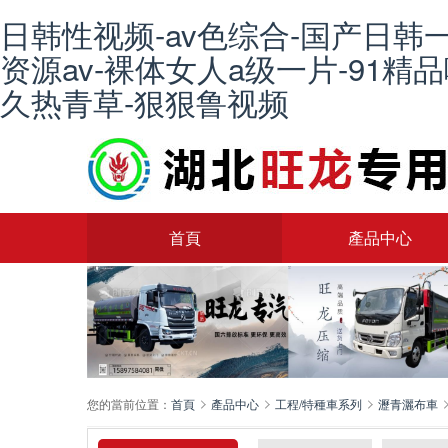
日韩性视频-av色综合-国产日韩
资源av-裸体女人a级一片-91精
久热青草-狠狠鲁视频
首頁
產品中心
您的當前位置：
首頁
產品中心
工程/特種車系列
瀝青灑布車