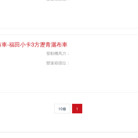
布車-福田小卡3方瀝青灑布車
發動機馬力：
變速箱擋位：
10條
1