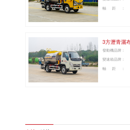
軸距：
3方瀝青灑
發動機品牌：
變速箱品牌：
軸距：